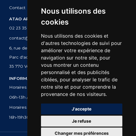
Contact
Nous utilisons des
ATAO APPART'HOTEL
cookies
02 23 35 01 01
Nous utilisons des cookies et
contact@atao-apparthotel.com
d'autres technologies de suivi pour
6, rue de la Blanche Hermine
améliorer votre expérience de
Parc d'activités du Val d'Orson
navigation sur notre site, pour
vous montrer un contenu
35 770 Vern-sur-Seiche
personnalisé et des publicités
INFORMATIONS
ciblées, pour analyser le trafic de
notre site et pour comprendre la
Horaires d'ouverture de la réception :
provenance de nos visiteurs.
06h-13h / 15h-20h
Horaires des arrivées :
J'accepte
16h-19h30
Je refuse
Changer mes préférences